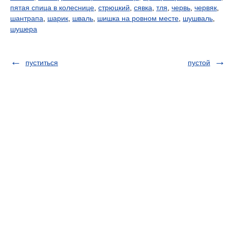
пятая спица в колеснице
,
стрюцкий
,
сявка
,
тля
,
червь
,
червяк
,
шантрапа
,
шарик
,
шваль
,
шишка на ровном месте
,
шушваль
,
шушера
пуститься
пустой