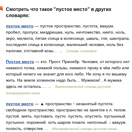
Смотреть что такое "пустое место" в других
словарях:
пустое место
— пустое пространство, пустота, вакуум,
пробел, пропуск; миздрюшка, нуль, ничтожество, никто, ноль,
зеро, мелкота, пятая спица в колеснице, шваль, тля, шантрапа,
последняя спица в колеснице, маленький человек, ноль без
палочки, отставной козы… …
Словарь синонимов
Пустое место
— кто. Прост. Пренебр. Человек, от которого нет
никакого толка, никакой пользы, никакого проку в чём либо или
который ничего не значит для кого либо. Не хочу я по вашему
жить. На земле хозяином надо быть… Мужиком!.. А мужика
здесь не осталось.… …
Фразеологический словарь русского
литературного языка
пустое место
— ▲ пространство ↑ незанятый пустота
свободное пространство; пространство не занятое к л. телом.
пустой. зиять. пустовать. пусто. пустеть. опустеть. пустынный.
пустынно. порожний. хоть шаром покати. неполный. ↓ вакуум.
полость, отверстие …
Идеографический словарь русского языка