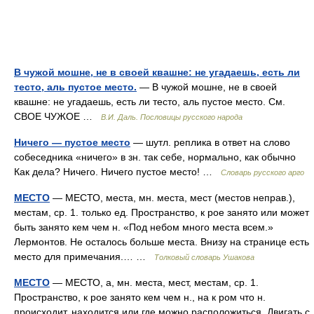
В чужой мошне, не в своей квашне: не угадаешь, есть ли
тесто, аль пустое место.
— В чужой мошне, не в своей
квашне: не угадаешь, есть ли тесто, аль пустое место. См.
СВОЕ ЧУЖОЕ …
В.И. Даль. Пословицы русского народа
Ничего — пустое место
— шутл. реплика в ответ на слово
собеседника «ничего» в зн. так себе, нормально, как обычно
Как дела? Ничего. Ничего пустое место! …
Словарь русского арго
МЕСТО
— МЕСТО, места, мн. места, мест (местов неправ.),
местам, ср. 1. только ед. Пространство, к рое занято или может
быть занято кем чем н. «Под небом много места всем.»
Лермонтов. Не осталось больше места. Внизу на странице есть
место для примечания.… …
Толковый словарь Ушакова
МЕСТО
— МЕСТО, а, мн. места, мест, местам, ср. 1.
Пространство, к рое занято кем чем н., на к ром что н.
происходит, находится или где можно расположиться. Двигать с