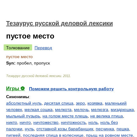
Тезаурус русской деловой лексики
пустое место
Толкование
Перевод
пустое место
Syn:
пробел, пропуск
Тезаурус русской деловой лексики
.
2011
.
Игры ⚽
Поможем решить контрольную работу
Синонимы
:
абсолютный нуль
,
десятая спица
,
зеро
,
козявка
,
маленький
человек
,
мелкая сошка
,
мелкота
,
мелочь
,
мелюзга
,
миздрюшка
,
мыльный пузырь
,
на голом месте плешь
,
не велика птица
,
никто
,
ничто
,
ничтожество
,
ничтожность
,
ноль
,
ноль без
палочки
,
нуль
,
отставной козы барабанщик
,
песчинка
,
пешка
,
пигмей
,
последняя спица в колеснице
,
прыщ на ровном месте
,